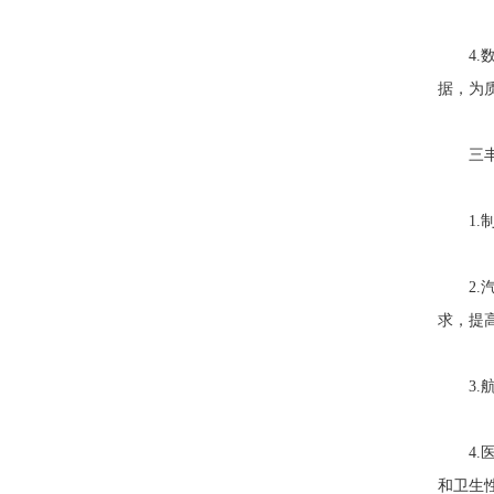
4.数
据，为
三丰便
1.制
2.汽
求，提
3.航
4.医
和卫生