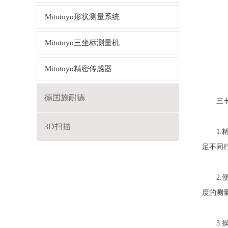
Mitutoyo形状测量系统
Mitutoyo三坐标测量机
Mitutoyo精密传感器
德国施耐德
三
3D扫描
1.精
足不同
2.便
度的测
3.操