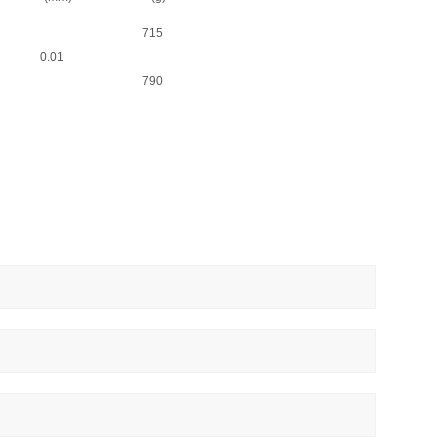
715
0.01
790