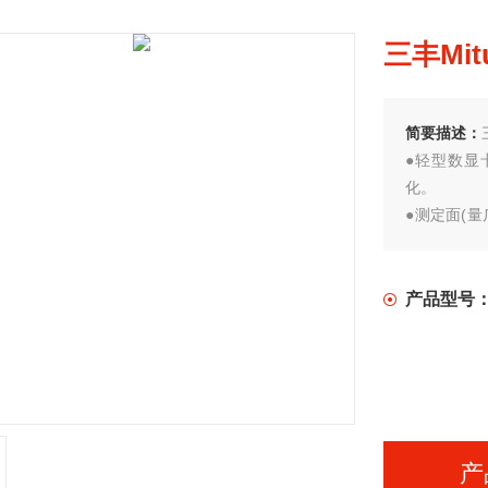
三丰Mi
简要描述：
●轻型数显
化。
●测定面(
由于产品主
件。
产品型号
产