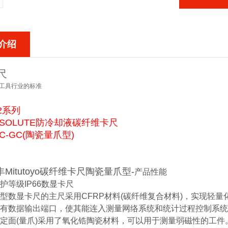
介绍
尺
工具行业的标准
52系列
BSOLUTE防冷却液碳纤维卡尺
FC-GC(陶瓷量爪型)
丰Mitutoyo碳纤维卡尺陶瓷量爪型
-
产品性能
防护等级IP66数显卡尺
轻型数显卡尺的主尺采用CFRP材料(碳纤维复合材料)，实现轻量
配有数据输出端口，使其能连入测量网络系统和统计过程控制系
测定面(量爪)采用了氧化锆陶瓷材料，可以用于测量弱磁性的工