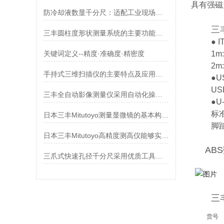
具有强磁
防冷却液数显千分尺：适配工业现场的精密测量
三
三丰圆柱度形状测量系统的主要功能及使用注意事项
● 
关键词定义--精度·准确度·精密度
1m
2m
手持式三维扫描仪的主要特点及应用领域介绍
●
US
三丰全自动影像测量仪采用自动化操作，能够实现连续、快速的测量
●U
标准
日本三丰Mitutoyo测量显微镜的基本构造及应用领域
脚踏
日本三丰Mitutoyo高精度测高仪能够实时记录测量数据
AB
三爪式快速孔径千分尺采用优质工具钢制造，具有良好的硬度
三
货号